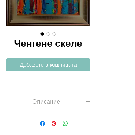
Ченгене скеле
Добавете в кошницата
Описание
Акрил, платно П100%, 320g/m2,
сатен лак
Размер платно 30х25 cm, размер