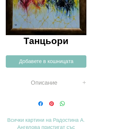
Танцьори
Добавете в кошницата
Описание
Акрил, платно П100%, 320g/m2,
сатен лак
Размер платно 40х40 cm, размер
рамка 48x48 cm, готова за
Всички картини на Радостина А.
окачване
Ангелова пристигат със